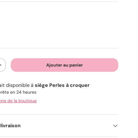
e
Ajouter au panier
+
ait disponible à
siège Perles à croquer
rête en 24 heures
ions de la boutique
livraison