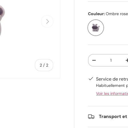
Couleur:
Ombre ros
Suivant
Ombre rose
Qté
-
de
2
/
2
Service de retr
Habituellement p
Voir les informat
alerie
Transport et 