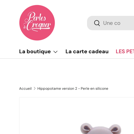
Aller au contenu
Recherche
Rechercher
La boutique
La carte cadeau
LES PE
Accueil
Hippopotame version 2 - Perle en silicone
L’image 2 est maintenant disponible dans la vue de g