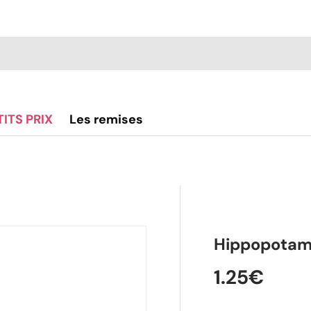
TITS PRIX
Les remises
alerie
Hippopotame 
1.25€