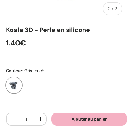
de
2
/
2
Koala 3D - Perle en silicone
1.40€
Couleur:
Gris foncé
Gris foncé
Qté
Ajouter au panier
-
+