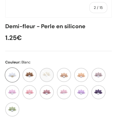
de
2
/
15
Demi-fleur - Perle en silicone
1.25€
Couleur:
Blanc
Blanc
Argan
Chair
Pêche
Peachy
Ombre rose
Fleur de cerisier
Rose quartz
Rose sucré
Rose poudré
Orchidée
Violette sa
Kaki clair