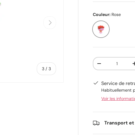
Couleur:
Rose
Suivant
Rose
Qté
-
de
3
/
3
Service de retr
Habituellement p
Voir les informat
alerie
 la vue de galerie
Transport et 