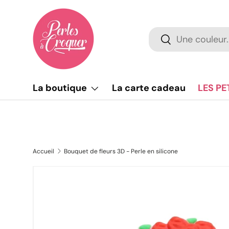
Aller au contenu
Recherche
Rechercher
La boutique
La carte cadeau
LES PE
Accueil
Bouquet de fleurs 3D - Perle en silicone
L’image 3 est maintenant disponible dans la vue de g