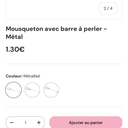
de
2
/
4
Mousqueton avec barre à perler -
Métal
1.30€
Couleur:
Métallisé
Métallisé
Or
Rose
Qté
Ajouter au panier
-
+