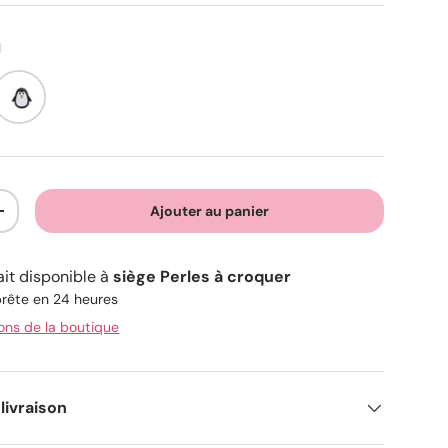
l
udré
Noir
Ajouter au panier
+
ait disponible à
siège Perles à croquer
rête en 24 heures
ions de la boutique
livraison