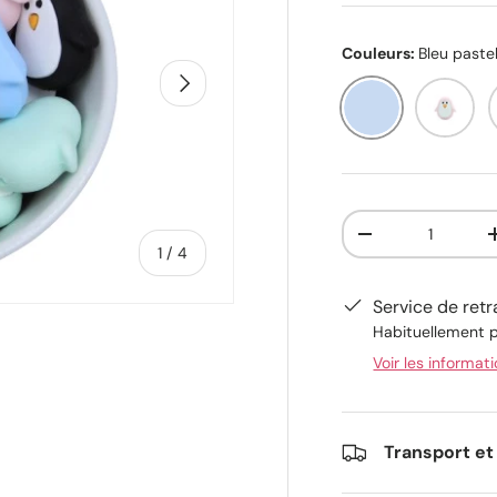
Couleurs:
Bleu paste
Suivant
Rose po
Bleu pastel
Qté
-
de
1
/
4
Service de retr
Habituellement p
Voir les informat
alerie
 la vue de galerie
’image 4 dans la vue de galerie
Transport et 