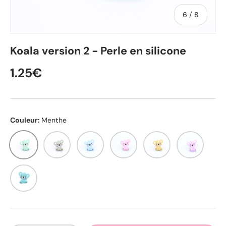
de
6
/
8
Koala version 2 - Perle en silicone
1.25€
Couleur:
Menthe
Menthe
Gris clair
Bleu pastel
Conte de fée
Cookie
Orchidée
Turquoise clair