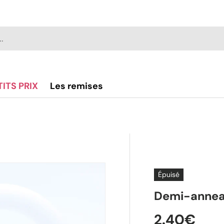
TITS PRIX
Les remises
Épuisé
Demi-anneau
2.40€