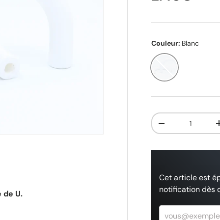
Couleur:
Blanc
Blanc
Qté
-
Cet article est é
notification dès 
 de U.
vous@exemple.