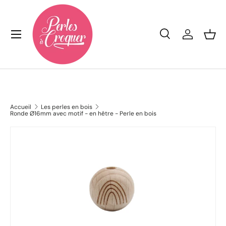
Aller au contenu
Menu
Recherche
Se conn
Pan
Recherche
Rechercher
Accueil
Les perles en bois
Ronde Ø16mm avec motif - en hêtre - Perle en bois
L’image 5 est maintenant disponible dans la vue de galeri