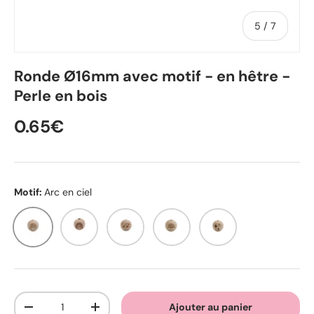
de
5
/
7
Ronde Ø16mm avec motif - en hêtre -
Perle en bois
0.65€
Motif:
Arc en ciel
Arc en ciel
Arc en ciel coeur
Panda
Arc en ciel nuage
Étoile
Qté
Ajouter au panier
-
+