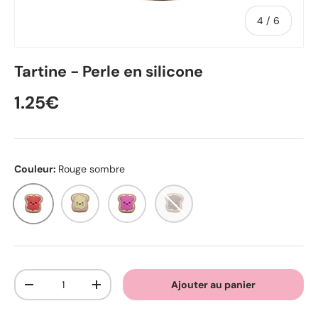
de
4
/
6
Tartine - Perle en silicone
1.25€
Couleur:
Rouge sombre
Rouge sombre
Chair
Fuchsia
Chocolat
Qté
Ajouter au panier
-
+