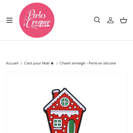
Aller au contenu
Menu
Recherche
Se conn
Pan
Recherche
Rechercher
Accueil
C'est pour Noël 🎄
Chalet enneigé - Perle en silicone
L’image 2 est maintenant disponible dans la vue de galerie