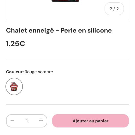
de
2
/
2
Chalet enneigé - Perle en silicone
1.25€
Couleur:
Rouge sombre
Rouge sombre
Qté
Ajouter au panier
-
+