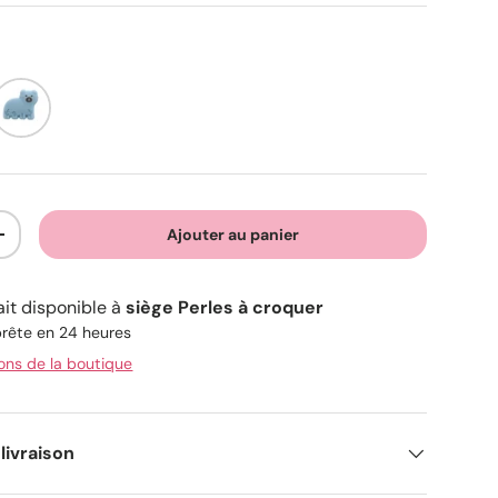
Brume bleue
Ajouter au panier
+
ait disponible à
siège Perles à croquer
rête en 24 heures
ions de la boutique
livraison