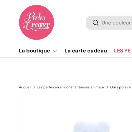
Aller au contenu
Recherche
Rechercher
La boutique
La carte cadeau
LES PE
Accueil
Les perles en silicone fantaisies animaux
Ours polaire 
L’image 3 est maintenant disponible dans la vue de g