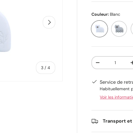
Couleur:
Blanc
Suivant
Blanc
Gris clair
Qté
-
de
3
/
4
Service de retr
Habituellement p
Voir les informat
alerie
 la vue de galerie
’image 4 dans la vue de galerie
Transport et 