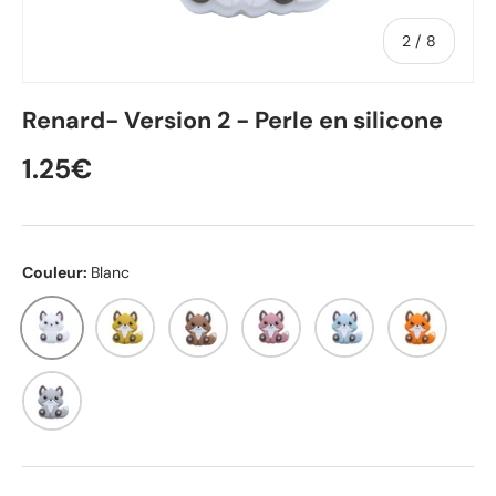
de
2
/
8
Renard- Version 2 - Perle en silicone
1.25€
Couleur:
Blanc
Blanc
Moutarde
Argan
Rose sucré
Brume bleue
Orange
Gris clair