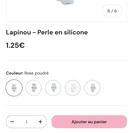
de
6
/
6
Lapinou - Perle en silicone
1.25€
Couleur:
Rose poudré
Rose poudré
Gris clair
Menthe
Bleu pastel
Orchidée
Qté
Ajouter au panier
-
+