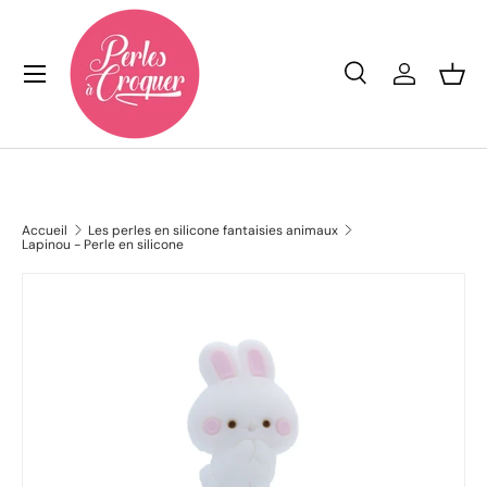
Aller au contenu
Menu
Recherche
Se conn
Pan
Recherche
Rechercher
Accueil
Les perles en silicone fantaisies animaux
Lapinou - Perle en silicone
L’image 6 est maintenant disponible dans la vue de galeri