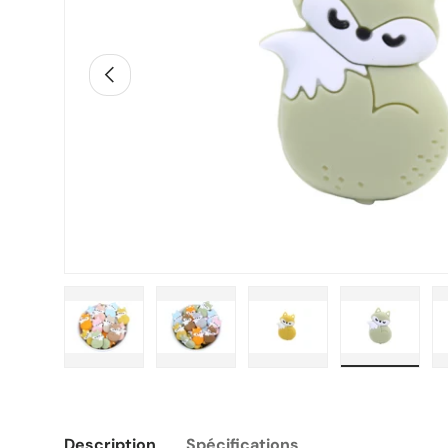
Précédent
Charger l’image 1 dans la vue de galerie
Charger l’image 2 dans la vue de g
Charger l’image 3 dans
Charger l
Description
Spécifications