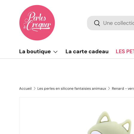
Aller au contenu
Recherche
Rechercher
La boutique
La carte cadeau
LES PE
Accueil
Les perles en silicone fantaisies animaux
Renard - vers
L’image 4 est maintenant disponible dans la vue de 