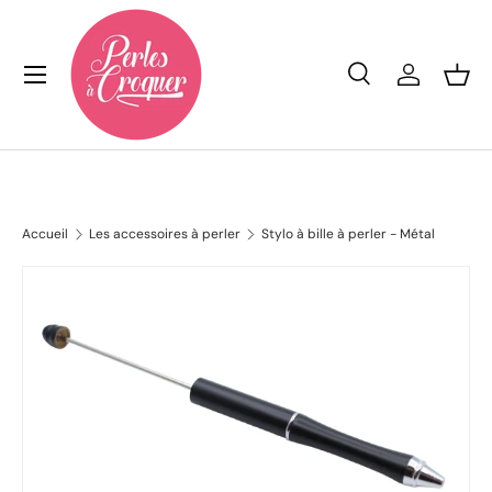
Aller au contenu
Menu
Recherche
Se conn
Pan
Recherche
Rechercher
Accueil
Les accessoires à perler
Stylo à bille à perler - Métal
L’image 10 est maintenant disponible dans la vue de galeri