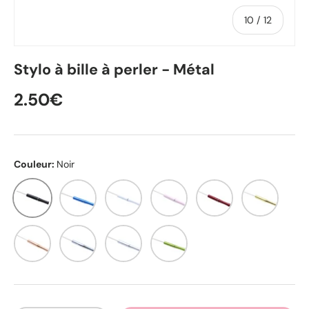
de
10
/
12
Stylo à bille à perler - Métal
2.50€
Couleur:
Noir
Noir
Bleu
Blanc
Rose poudré
Rouge sombre
Or
Or rose
Argent
Givré
Olive