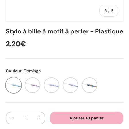
de
5
/
6
Stylo à bille à motif à perler - Plastique
2.20€
Couleur:
Flamingo
Flamingo
Butterfly
Flower 1
Flower 2
Flower 3
Qté
Ajouter au panier
-
+