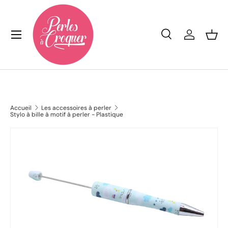
Aller au contenu
Menu
Recherche
Se conn
Pan
Recherche
Rechercher
Accueil
Les accessoires à perler
Stylo à bille à motif à perler - Plastique
L’image 5 est maintenant disponible dans la vue de galeri