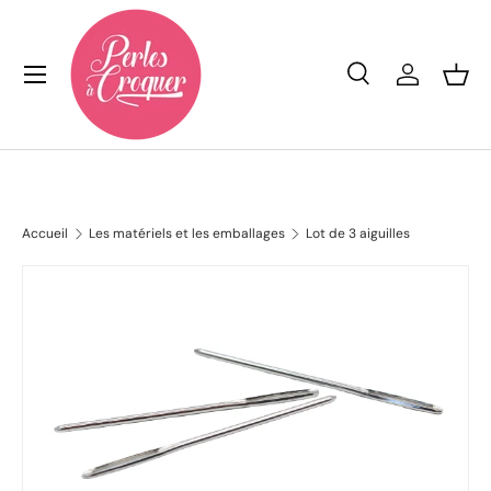
Aller au contenu
Menu
Recherche
Se conn
Pan
Recherche
Rechercher
Accueil
Les matériels et les emballages
Lot de 3 aiguilles
L’image 2 est maintenant disponible dans la vue de galerie