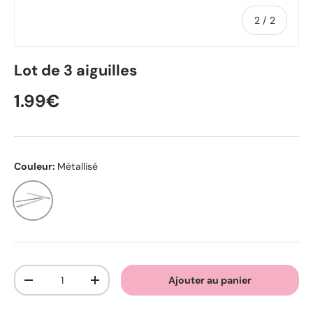
de
2
/
2
Lot de 3 aiguilles
1.99€
Couleur:
Métallisé
Métallisé
Qté
Ajouter au panier
-
+