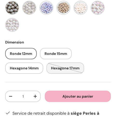
Liberty Rêve brun
Flower Vintage
Fleur de Myosotis
Flower Fifties
Rosée florale
Flower Bubb
Liberty Tendre
Dimension
Ronde 12mm
Ronde 15mm
Hexagone 14mm
Hexagone 17mm
Qté
Ajouter au panier
-
+
Service de retrait disponible à
siège Perles à