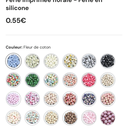
silicone
0.55€
Couleur:
Fleur de coton
Fleur de coton
Fleur de bohème
Fleur de printemps
Fleur des champs
Fleur black
Fleur white
Fleur d'été
Feuille des tropiques
Fleur des prairies
Fleur de Cosmos
Fleur d'Hibiscus
Feuille de H
Fleur Belle de Lilas
Fleur Rose de Pivoine
Flower Sixties
Fleur Rose d'antan
Fleur Rose de porcel
Fleur Rose 
Fleur Éternelle
Fleur Rose cyan
Fleur de Coquelicot
Flower Seventies
Fleur d'Amandier
Liberty Souf