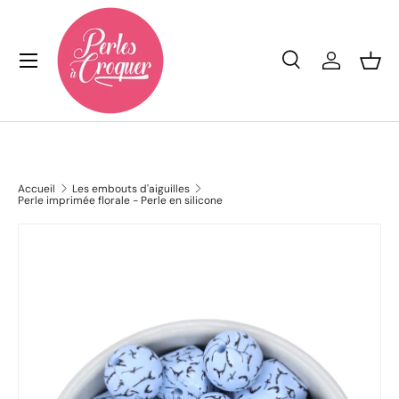
Aller au contenu
Menu
Recherche
Se conn
Pan
Recherche
Rechercher
Accueil
Les embouts d'aiguilles
Perle imprimée florale - Perle en silicone
L’image 9 est maintenant disponible dans la vue de galeri